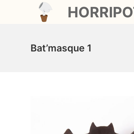
Aller
HORRIPO
au
contenu
Horripot
Bat’masque 1